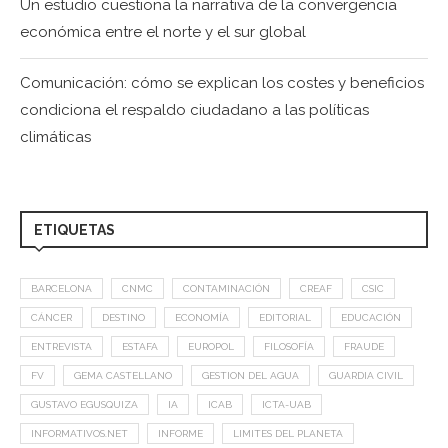
Un estudio cuestiona la narrativa de la convergencia
económica entre el norte y el sur global
Comunicación: cómo se explican los costes y beneficios
condiciona el respaldo ciudadano a las políticas
climáticas
ETIQUETAS
BARCELONA
CNMC
CONTAMINACIÓN
CREAF
CSIC
CÁNCER
DESTINO
ECONOMÍA
EDITORIAL
EDUCACIÓN
ENTREVISTA
ESTAFA
EUROPOL
FILOSOFÍA
FRAUDE
FV
GEMA CASTELLANO
GESTION DEL AGUA
GUARDIA CIVIL
GUSTAVO EGUSQUIZA
IA
ICAB
ICTA-UAB
INFORMATIVOS.NET
INFORME
LIMITES DEL PLANETA