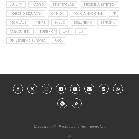
LUXURY
MADRID
MASTERCLASS
MEDICINA ESTÉTICA
MOSSOS D'ESQUADRA
OPINIÓN
POLICÍA NACIONAL
PP
RECICLAJE
RENFE
SALUD
SEGURIDAD
SEPRONA
TABAQUISMO
TURISMO
UAB
UB
UNIVERSIDAD EUROPEA
UOC
© 1999-2026 • Fundación Informativos.Net