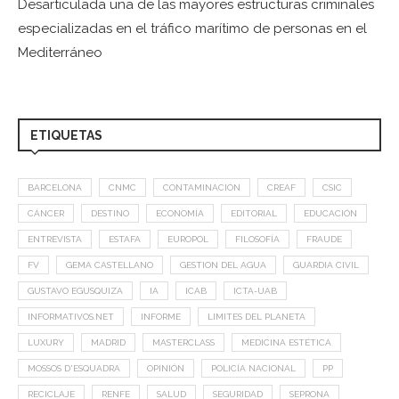
Desarticulada una de las mayores estructuras criminales
especializadas en el tráfico marítimo de personas en el
Mediterráneo
ETIQUETAS
BARCELONA
CNMC
CONTAMINACIÓN
CREAF
CSIC
CÁNCER
DESTINO
ECONOMÍA
EDITORIAL
EDUCACIÓN
ENTREVISTA
ESTAFA
EUROPOL
FILOSOFÍA
FRAUDE
FV
GEMA CASTELLANO
GESTION DEL AGUA
GUARDIA CIVIL
GUSTAVO EGUSQUIZA
IA
ICAB
ICTA-UAB
INFORMATIVOS.NET
INFORME
LIMITES DEL PLANETA
LUXURY
MADRID
MASTERCLASS
MEDICINA ESTÉTICA
MOSSOS D'ESQUADRA
OPINIÓN
POLICÍA NACIONAL
PP
RECICLAJE
RENFE
SALUD
SEGURIDAD
SEPRONA