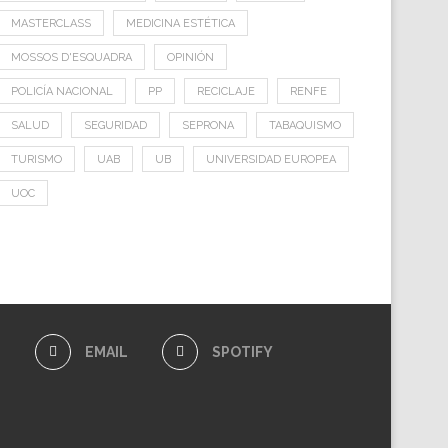
MASTERCLASS
MEDICINA ESTÉTICA
MOSSOS D'ESQUADRA
OPINIÓN
POLICÍA NACIONAL
PP
RECICLAJE
RENFE
SALUD
SEGURIDAD
SEPRONA
TABAQUISMO
TURISMO
UAB
UB
UNIVERSIDAD EUROPEA
UOC
E
EMAIL
SPOTIFY