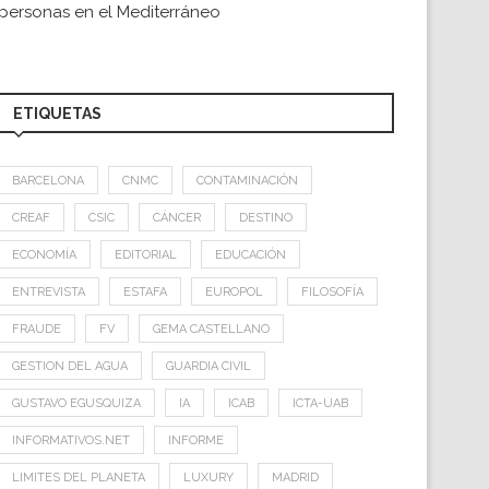
personas en el Mediterráneo
ETIQUETAS
BARCELONA
CNMC
CONTAMINACIÓN
CREAF
CSIC
CÁNCER
DESTINO
ECONOMÍA
EDITORIAL
EDUCACIÓN
ENTREVISTA
ESTAFA
EUROPOL
FILOSOFÍA
FRAUDE
FV
GEMA CASTELLANO
GESTION DEL AGUA
GUARDIA CIVIL
GUSTAVO EGUSQUIZA
IA
ICAB
ICTA-UAB
INFORMATIVOS.NET
INFORME
LIMITES DEL PLANETA
LUXURY
MADRID