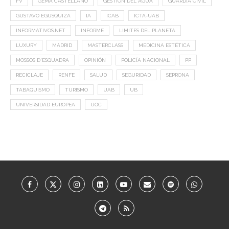
FV
GEMA CASTELLANO
GESTION DEL AGUA
GUARDIA CIVIL
GUSTAVO EGUSQUIZA
IA
ICAB
ICTA-UAB
INFORMATIVOS.NET
INFORME
LIMITES DEL PLANETA
LUXURY
MADRID
MASTERCLASS
MEDICINA ESTÉTICA
MOSSOS D'ESQUADRA
OPINIÓN
POLICÍA NACIONAL
PP
RECICLAJE
RENFE
SALUD
SEGURIDAD
SEPRONA
TABAQUISMO
TURISMO
UAB
UB
UNIVERSIDAD EUROPEA
UOC