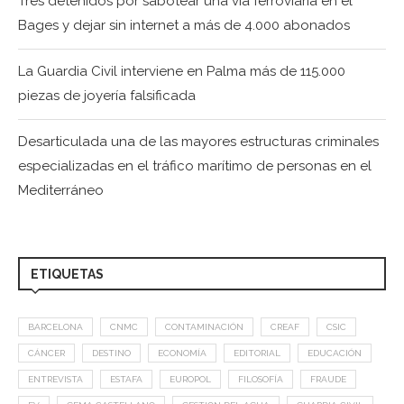
Tres detenidos por sabotear una vía ferroviaria en el
Bages y dejar sin internet a más de 4.000 abonados
La Guardia Civil interviene en Palma más de 115.000
piezas de joyería falsificada
Desarticulada una de las mayores estructuras criminales
especializadas en el tráfico marítimo de personas en el
Mediterráneo
ETIQUETAS
BARCELONA
CNMC
CONTAMINACIÓN
CREAF
CSIC
CÁNCER
DESTINO
ECONOMÍA
EDITORIAL
EDUCACIÓN
ENTREVISTA
ESTAFA
EUROPOL
FILOSOFÍA
FRAUDE