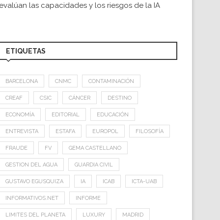
evalúan las capacidades y los riesgos de la IA
ETIQUETAS
BARCELONA
CNMC
CONTAMINACIÓN
CREAF
CSIC
CÁNCER
DESTINO
ECONOMÍA
EDITORIAL
EDUCACIÓN
ENTREVISTA
ESTAFA
EUROPOL
FILOSOFÍA
FRAUDE
FV
GEMA CASTELLANO
GESTION DEL AGUA
GUARDIA CIVIL
GUSTAVO EGUSQUIZA
IA
ICAB
ICTA-UAB
INFORMATIVOS.NET
INFORME
LIMITES DEL PLANETA
LUXURY
MADRID