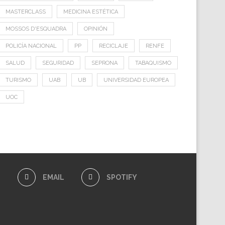
MASTERCLASS
MEDICINA ESTÉTICA
MOSSOS D'ESQUADRA
OPINIÓN
POLICÍA NACIONAL
PP
RECICLAJE
RENFE
SALUD
SEGURIDAD
SEPRONA
TABAQUISMO
TURISMO
UAB
UB
UNIVERSIDAD EUROPEA
UOC
E
EMAIL
SPOTIFY