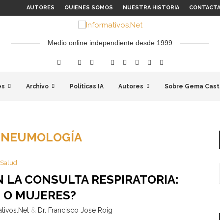
AUTORES
QUIENES SOMOS
NUESTRA HISTORIA
CONTACT
Medio online independiente desde 1999
es
Archivo
Políticas IA
Autores
Sobre Gema Cast
:
NEUMOLOGÍA
Salud
N LA CONSULTA RESPIRATORIA:
 O MUJERES?
tivos.Net
&
Dr. Francisco Jose Roig