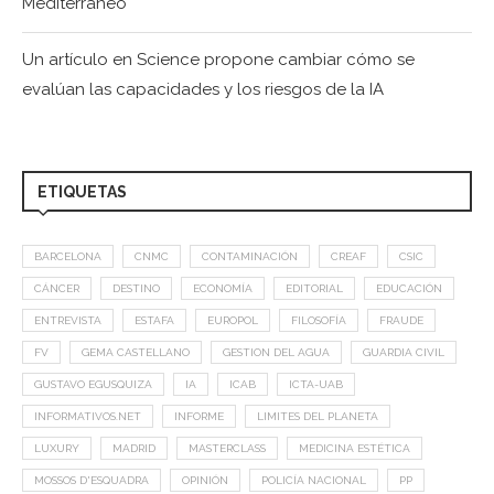
Mediterráneo
Un artículo en Science propone cambiar cómo se
evalúan las capacidades y los riesgos de la IA
ETIQUETAS
BARCELONA
CNMC
CONTAMINACIÓN
CREAF
CSIC
CÁNCER
DESTINO
ECONOMÍA
EDITORIAL
EDUCACIÓN
ENTREVISTA
ESTAFA
EUROPOL
FILOSOFÍA
FRAUDE
FV
GEMA CASTELLANO
GESTION DEL AGUA
GUARDIA CIVIL
GUSTAVO EGUSQUIZA
IA
ICAB
ICTA-UAB
INFORMATIVOS.NET
INFORME
LIMITES DEL PLANETA
LUXURY
MADRID
MASTERCLASS
MEDICINA ESTÉTICA
MOSSOS D'ESQUADRA
OPINIÓN
POLICÍA NACIONAL
PP