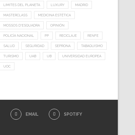
LIMITES DEL PLANETA
LUXURY
MADRID
MASTERCLASS
MEDICINA ESTÉTICA
MOSSOS D'ESQUADRA
OPINIÓN
POLICÍA NACIONAL
PP
RECICLAJE
RENFE
SALUD
SEGURIDAD
SEPRONA
TABAQUISMO
TURISMO
UAB
UB
UNIVERSIDAD EUROPEA
UOC
E
EMAIL
SPOTIFY