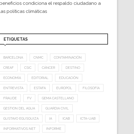
beneficios condiciona el respaldo ciudadano a
las políticas climáticas
ETIQUETAS
BARCELONA
CNMC
CONTAMINACIÓN
CREAF
CSIC
CÁNCER
DESTINO
ECONOMÍA
EDITORIAL
EDUCACIÓN
ENTREVISTA
ESTAFA
EUROPOL
FILOSOFÍA
FRAUDE
FV
GEMA CASTELLANO
GESTION DEL AGUA
GUARDIA CIVIL
GUSTAVO EGUSQUIZA
IA
ICAB
ICTA-UAB
INFORMATIVOS.NET
INFORME