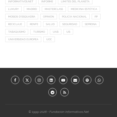
INFORMATIVOS.NET
INFORME
LIMITES DEL PLANETA
LUXURY
MADRID
MASTERCLASS
MEDICINA ESTÉTICA
MOSSOS D'ESQUADRA
OPINIÓN
POLICÍA NACIONAL
PP
RECICLAJE
RENFE
SALUD
SEGURIDAD
SEPRONA
TABAQUISMO
TURISMO
UAB
UB
UNIVERSIDAD EUROPEA
UOC
© 1999-2026 • Fundación Informativos.Net