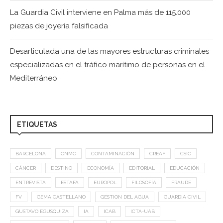
La Guardia Civil interviene en Palma más de 115.000
piezas de joyería falsificada
Desarticulada una de las mayores estructuras criminales
especializadas en el tráfico marítimo de personas en el
Mediterráneo
ETIQUETAS
BARCELONA
CNMC
CONTAMINACIÓN
CREAF
CSIC
CÁNCER
DESTINO
ECONOMÍA
EDITORIAL
EDUCACIÓN
ENTREVISTA
ESTAFA
EUROPOL
FILOSOFÍA
FRAUDE
FV
GEMA CASTELLANO
GESTION DEL AGUA
GUARDIA CIVIL
GUSTAVO EGUSQUIZA
IA
ICAB
ICTA-UAB