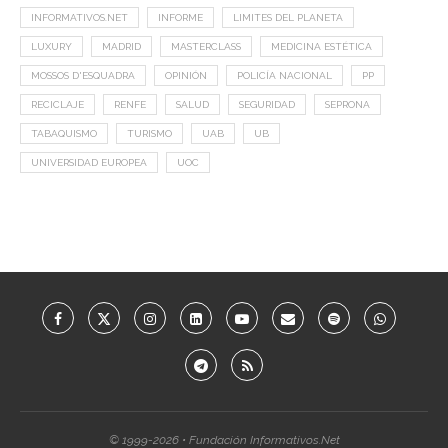
INFORMATIVOS.NET
INFORME
LIMITES DEL PLANETA
LUXURY
MADRID
MASTERCLASS
MEDICINA ESTÉTICA
MOSSOS D'ESQUADRA
OPINIÓN
POLICÍA NACIONAL
PP
RECICLAJE
RENFE
SALUD
SEGURIDAD
SEPRONA
TABAQUISMO
TURISMO
UAB
UB
UNIVERSIDAD EUROPEA
UOC
© 1999-2026 • Fundación Informativos.Net