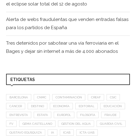
el eclipse solar total del 12 de agosto
Alerta de webs fraudulentas que venden entradas falsas
para los partidos de España
Tres detenidos por sabotear una vía ferroviaria en el
Bages y dejar sin internet a más de 4.000 abonados
ETIQUETAS
BARCELONA
CNMC
CONTAMINACIÓN
CREAF
CSIC
CÁNCER
DESTINO
ECONOMÍA
EDITORIAL
EDUCACIÓN
ENTREVISTA
ESTAFA
EUROPOL
FILOSOFÍA
FRAUDE
FV
GEMA CASTELLANO
GESTION DEL AGUA
GUARDIA CIVIL
GUSTAVO EGUSQUIZA
IA
ICAB
ICTA-UAB