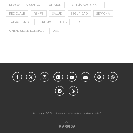
MOSSOS D'ESQUADRA
OPINIÓN
POLICÍA NACIONAL
PP
RECICLAJE
RENFE
SALUD
SEGURIDAD
SEPRONA
TABAQUISMO
TURISMO
UAB
UB
UNIVERSIDAD EUROPEA
UOC
© 1999-2026 • Fundación Informativos.Net
IR ARRIBA