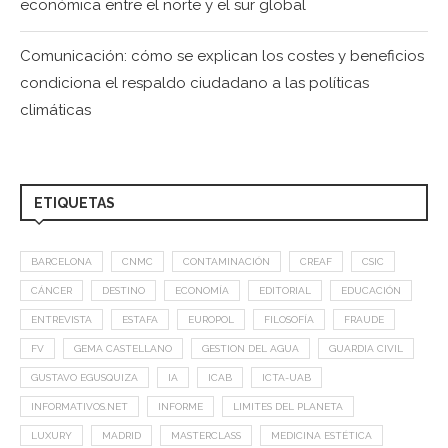
económica entre el norte y el sur global
Comunicación: cómo se explican los costes y beneficios
condiciona el respaldo ciudadano a las políticas
climáticas
ETIQUETAS
BARCELONA
CNMC
CONTAMINACIÓN
CREAF
CSIC
CÁNCER
DESTINO
ECONOMÍA
EDITORIAL
EDUCACIÓN
ENTREVISTA
ESTAFA
EUROPOL
FILOSOFÍA
FRAUDE
FV
GEMA CASTELLANO
GESTION DEL AGUA
GUARDIA CIVIL
GUSTAVO EGUSQUIZA
IA
ICAB
ICTA-UAB
INFORMATIVOS.NET
INFORME
LIMITES DEL PLANETA
LUXURY
MADRID
MASTERCLASS
MEDICINA ESTÉTICA