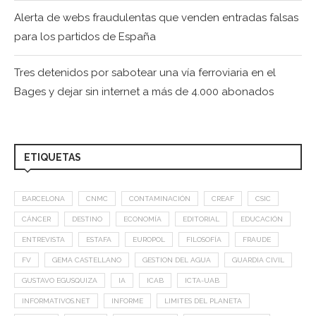
Alerta de webs fraudulentas que venden entradas falsas
para los partidos de España
Tres detenidos por sabotear una vía ferroviaria en el
Bages y dejar sin internet a más de 4.000 abonados
ETIQUETAS
BARCELONA
CNMC
CONTAMINACIÓN
CREAF
CSIC
CÁNCER
DESTINO
ECONOMÍA
EDITORIAL
EDUCACIÓN
ENTREVISTA
ESTAFA
EUROPOL
FILOSOFÍA
FRAUDE
FV
GEMA CASTELLANO
GESTION DEL AGUA
GUARDIA CIVIL
GUSTAVO EGUSQUIZA
IA
ICAB
ICTA-UAB
INFORMATIVOS.NET
INFORME
LIMITES DEL PLANETA