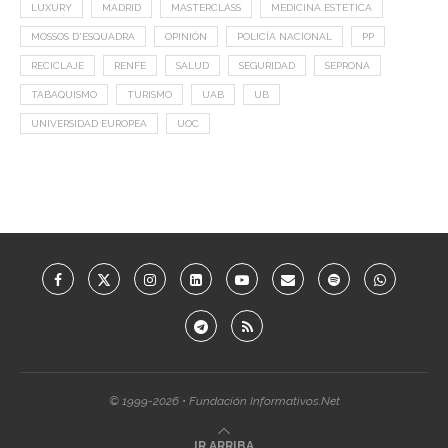
LUXURY
MADRID
MASTERCLASS
MEDICINA ESTÉTICA
MOSSOS D'ESQUADRA
OPINIÓN
POLICÍA NACIONAL
PP
RECICLAJE
RENFE
SALUD
SEGURIDAD
SEPRONA
TABAQUISMO
TURISMO
UAB
UB
UNIVERSIDAD EUROPEA
UOC
© 1999-2026 • Fundación Informativos.Net
IR ARRIBA