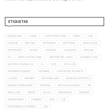
ETIQUETAS
BARCELONA
CNMC
CONTAMINACIÓN
CREAF
CSIC
CÁNCER
DESTINO
ECONOMÍA
EDITORIAL
EDUCACIÓN
ENTREVISTA
ESTAFA
EUROPOL
FILOSOFÍA
FRAUDE
FV
GEMA CASTELLANO
GESTION DEL AGUA
GUARDIA CIVIL
GUSTAVO EGUSQUIZA
IA
ICAB
ICTA-UAB
INFORMATIVOS.NET
INFORME
LIMITES DEL PLANETA
LUXURY
MADRID
MASTERCLASS
MEDICINA ESTÉTICA
MOSSOS D'ESQUADRA
OPINIÓN
POLICÍA NACIONAL
PP
RECICLAJE
RENFE
SALUD
SEGURIDAD
SEPRONA
TABAQUISMO
TURISMO
UAB
UB
UNIVERSIDAD EUROPEA
UOC