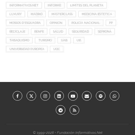
INFORMATIVOS.NET
INFORME
LIMITES DEL PLANETA
LUXURY
MADRID
MASTERCLASS
MEDICINA ESTÉTICA
MOSSOS D'ESQUADRA
OPINIÓN
POLICÍA NACIONAL
PP
RECICLAJE
RENFE
SALUD
SEGURIDAD
SEPRONA
TABAQUISMO
TURISMO
UAB
UB
UNIVERSIDAD EUROPEA
UOC
© 1999-2026 • Fundación Informativos.Net