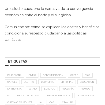
Un estudio cuestiona la narrativa de la convergencia
económica entre el norte y el sur global
Comunicación: cómo se explican los costes y beneficios
condiciona el respaldo ciudadano a las políticas
climáticas
ETIQUETAS
BARCELONA
CNMC
CONTAMINACIÓN
CREAF
CSIC
CÁNCER
DESTINO
ECONOMÍA
EDITORIAL
EDUCACIÓN
ENTREVISTA
ESTAFA
EUROPOL
FILOSOFÍA
FRAUDE
FV
GEMA CASTELLANO
GESTION DEL AGUA
GUARDIA CIVIL
GUSTAVO EGUSQUIZA
IA
ICAB
ICTA-UAB