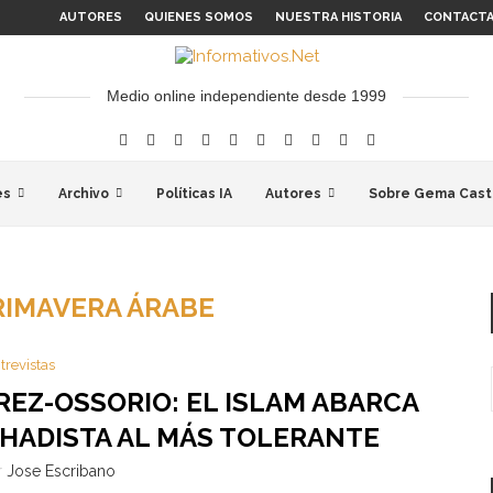
AUTORES
QUIENES SOMOS
NUESTRA HISTORIA
CONTACT
Medio online independiente desde 1999
es
Archivo
Políticas IA
Autores
Sobre Gema Cast
RIMAVERA ÁRABE
trevistas
REZ-OSSORIO: EL ISLAM ABARCA
IHADISTA AL MÁS TOLERANTE
r
Jose Escribano