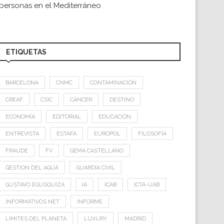
personas en el Mediterráneo
ETIQUETAS
BARCELONA
CNMC
CONTAMINACIÓN
CREAF
CSIC
CÁNCER
DESTINO
ECONOMÍA
EDITORIAL
EDUCACIÓN
ENTREVISTA
ESTAFA
EUROPOL
FILOSOFÍA
FRAUDE
FV
GEMA CASTELLANO
GESTION DEL AGUA
GUARDIA CIVIL
GUSTAVO EGUSQUIZA
IA
ICAB
ICTA-UAB
INFORMATIVOS.NET
INFORME
LIMITES DEL PLANETA
LUXURY
MADRID