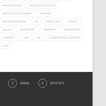
MASTERCLASS
MEDICINA ESTÉTICA
MOSSOS D'ESQUADRA
OPINIÓN
POLICÍA NACIONAL
PP
RECICLAJE
RENFE
SALUD
SEGURIDAD
SEPRONA
TABAQUISMO
TURISMO
UAB
UB
UNIVERSIDAD EUROPEA
UOC
E
EMAIL
SPOTIFY