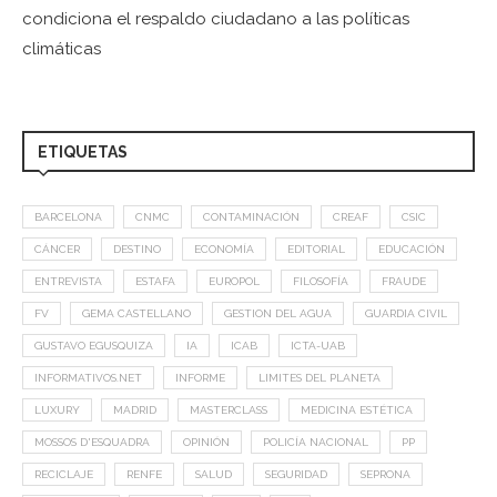
condiciona el respaldo ciudadano a las políticas
climáticas
ETIQUETAS
BARCELONA
CNMC
CONTAMINACIÓN
CREAF
CSIC
CÁNCER
DESTINO
ECONOMÍA
EDITORIAL
EDUCACIÓN
ENTREVISTA
ESTAFA
EUROPOL
FILOSOFÍA
FRAUDE
FV
GEMA CASTELLANO
GESTION DEL AGUA
GUARDIA CIVIL
GUSTAVO EGUSQUIZA
IA
ICAB
ICTA-UAB
INFORMATIVOS.NET
INFORME
LIMITES DEL PLANETA
LUXURY
MADRID
MASTERCLASS
MEDICINA ESTÉTICA
MOSSOS D'ESQUADRA
OPINIÓN
POLICÍA NACIONAL
PP
RECICLAJE
RENFE
SALUD
SEGURIDAD
SEPRONA