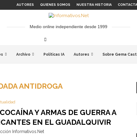
AUTORES
QUIENES SOMOS
NUESTRA HISTORIA
CONTACT
Medio online independiente desde 1999
es
Archivo
Políticas IA
Autores
Sobre Gema Cast
DADA ANTIDROGA
tualidad
 COCAÍNA Y ARMAS DE GUERRA A
CANTES EN EL GUADALQUIVIR
cción Informativos.Net