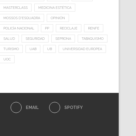
MASTERCLASS
MEDICINA ESTÉTICA
MOSSOS D'ESQUADRA
OPINIÓN
POLICÍA NACIONAL
PP
RECICLAJE
RENFE
SALUD
SEGURIDAD
SEPRONA
TABAQUISMO
TURISMO
UAB
UB
UNIVERSIDAD EUROPEA
UOC
E
EMAIL
SPOTIFY