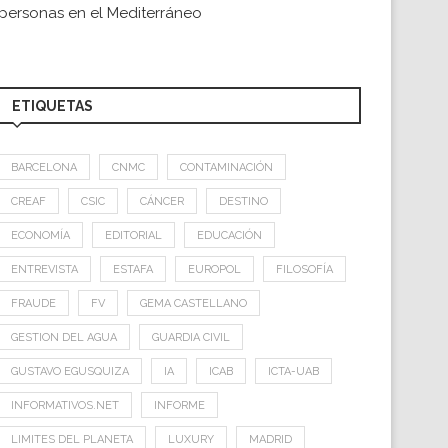
personas en el Mediterráneo
ETIQUETAS
BARCELONA
CNMC
CONTAMINACIÓN
CREAF
CSIC
CÁNCER
DESTINO
ECONOMÍA
EDITORIAL
EDUCACIÓN
ENTREVISTA
ESTAFA
EUROPOL
FILOSOFÍA
FRAUDE
FV
GEMA CASTELLANO
GESTION DEL AGUA
GUARDIA CIVIL
GUSTAVO EGUSQUIZA
IA
ICAB
ICTA-UAB
INFORMATIVOS.NET
INFORME
LIMITES DEL PLANETA
LUXURY
MADRID