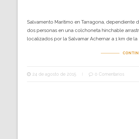
Salvamento Marítimo en Tarragona, dependiente de
dos personas en una colchoneta hinchable arrastra
localizados por la Salvamar Achernar a 1 km de la
CONTIN
24 de agosto de 2015
0 Comentarios