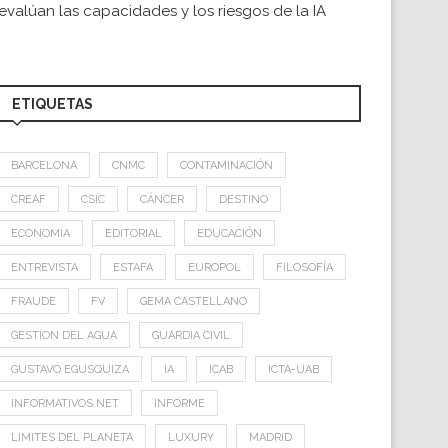
evalúan las capacidades y los riesgos de la IA
ETIQUETAS
BARCELONA
CNMC
CONTAMINACIÓN
CREAF
CSIC
CÁNCER
DESTINO
ECONOMÍA
EDITORIAL
EDUCACIÓN
ENTREVISTA
ESTAFA
EUROPOL
FILOSOFÍA
FRAUDE
FV
GEMA CASTELLANO
GESTION DEL AGUA
GUARDIA CIVIL
GUSTAVO EGUSQUIZA
IA
ICAB
ICTA-UAB
INFORMATIVOS.NET
INFORME
LIMITES DEL PLANETA
LUXURY
MADRID