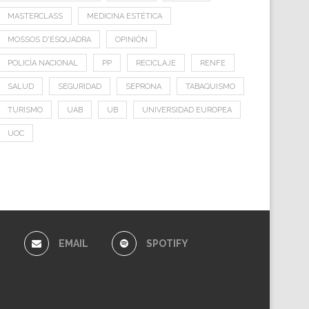
MASTERCLASS
MEDICINA ESTÉTICA
MOSSOS D'ESQUADRA
OPINIÓN
POLICÍA NACIONAL
PP
RECICLAJE
RENFE
SALUD
SEGURIDAD
SEPRONA
TABAQUISMO
TURISMO
UAB
UB
UNIVERSIDAD EUROPEA
UOC
E
EMAIL
SPOTIFY