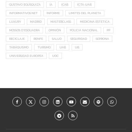
GUSTAVO EGUSQUIZA
IA
ICAB
ICTA-UAB
INFORMATIVOS.NET
INFORME
LIMITES DEL PLANETA
LUXURY
MADRID
MASTERCLASS
MEDICINA ESTÉTICA
MOSSOS D'ESQUADRA
OPINIÓN
POLICÍA NACIONAL
PP
RECICLAJE
RENFE
SALUD
SEGURIDAD
SEPRONA
TABAQUISMO
TURISMO
UAB
UB
UNIVERSIDAD EUROPEA
UOC