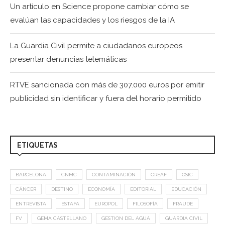
Un artículo en Science propone cambiar cómo se
evalúan las capacidades y los riesgos de la IA
La Guardia Civil permite a ciudadanos europeos
presentar denuncias telemáticas
RTVE sancionada con más de 307.000 euros por emitir
publicidad sin identificar y fuera del horario permitido
ETIQUETAS
BARCELONA
CNMC
CONTAMINACIÓN
CREAF
CSIC
CÁNCER
DESTINO
ECONOMÍA
EDITORIAL
EDUCACIÓN
ENTREVISTA
ESTAFA
EUROPOL
FILOSOFÍA
FRAUDE
FV
GEMA CASTELLANO
GESTION DEL AGUA
GUARDIA CIVIL