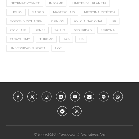
INFORMATIVOS.NET
INFORME
LIMITES DEL PLANETA
LUXURY
MADRID
MASTERCLASS
MEDICINA ESTÉTICA
MOSSOS D'ESQUADRA
OPINIÓN
POLICÍA NACIONAL
PP
RECICLAJE
RENFE
SALUD
SEGURIDAD
SEPRONA
TABAQUISMO
TURISMO
UAB
UB
UNIVERSIDAD EUROPEA
UOC
© 1999-2026 • Fundación Informativos.Net