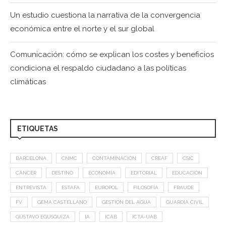
Un estudio cuestiona la narrativa de la convergencia
económica entre el norte y el sur global
Comunicación: cómo se explican los costes y beneficios
condiciona el respaldo ciudadano a las políticas
climáticas
ETIQUETAS
BARCELONA
CNMC
CONTAMINACIÓN
CREAF
CSIC
CÁNCER
DESTINO
ECONOMÍA
EDITORIAL
EDUCACIÓN
ENTREVISTA
ESTAFA
EUROPOL
FILOSOFÍA
FRAUDE
FV
GEMA CASTELLANO
GESTION DEL AGUA
GUARDIA CIVIL
GUSTAVO EGUSQUIZA
IA
ICAB
ICTA-UAB