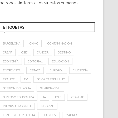
patrones similares a los vínculos humanos
ETIQUETAS
BARCELONA
CNMC
CONTAMINACIÓN
CREAF
CSIC
CÁNCER
DESTINO
ECONOMÍA
EDITORIAL
EDUCACIÓN
ENTREVISTA
ESTAFA
EUROPOL
FILOSOFÍA
FRAUDE
FV
GEMA CASTELLANO
GESTION DEL AGUA
GUARDIA CIVIL
GUSTAVO EGUSQUIZA
IA
ICAB
ICTA-UAB
INFORMATIVOS.NET
INFORME
LIMITES DEL PLANETA
LUXURY
MADRID