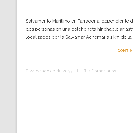
Salvamento Marítimo en Tarragona, dependiente de
dos personas en una colchoneta hinchable arrastra
localizados por la Salvamar Achernar a 1 km de la
CONTIN
24 de agosto de 2015
0 Comentarios