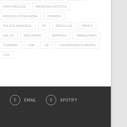
MASTERCLASS
MEDICINA ESTÉTICA
MOSSOS D'ESQUADRA
OPINIÓN
POLICÍA NACIONAL
PP
RECICLAJE
RENFE
SALUD
SEGURIDAD
SEPRONA
TABAQUISMO
TURISMO
UAB
UB
UNIVERSIDAD EUROPEA
UOC
E
EMAIL
SPOTIFY