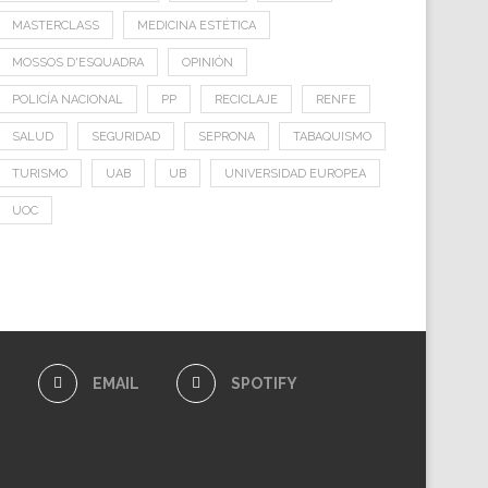
MASTERCLASS
MEDICINA ESTÉTICA
MOSSOS D'ESQUADRA
OPINIÓN
POLICÍA NACIONAL
PP
RECICLAJE
RENFE
SALUD
SEGURIDAD
SEPRONA
TABAQUISMO
TURISMO
UAB
UB
UNIVERSIDAD EUROPEA
UOC
E
EMAIL
SPOTIFY