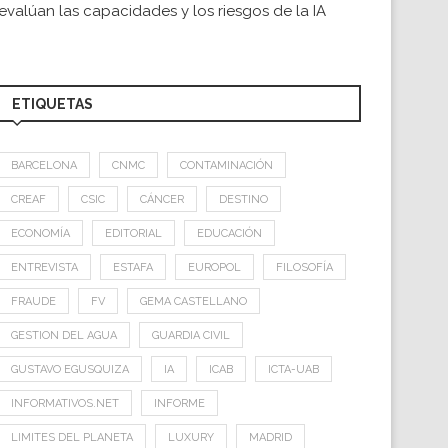
evalúan las capacidades y los riesgos de la IA
ETIQUETAS
BARCELONA
CNMC
CONTAMINACIÓN
CREAF
CSIC
CÁNCER
DESTINO
ECONOMÍA
EDITORIAL
EDUCACIÓN
ENTREVISTA
ESTAFA
EUROPOL
FILOSOFÍA
FRAUDE
FV
GEMA CASTELLANO
GESTION DEL AGUA
GUARDIA CIVIL
GUSTAVO EGUSQUIZA
IA
ICAB
ICTA-UAB
INFORMATIVOS.NET
INFORME
LIMITES DEL PLANETA
LUXURY
MADRID