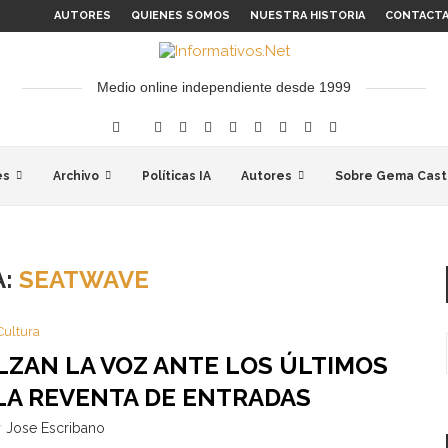
AUTORES
QUIENES SOMOS
NUESTRA HISTORIA
CONTACT
Medio online independiente desde 1999
es
Archivo
Políticas IA
Autores
Sobre Gema Cast
A:
SEATWAVE
Cultura
ZAN LA VOZ ANTE LOS ÚLTIMOS
LA REVENTA DE ENTRADAS
r
Jose Escribano