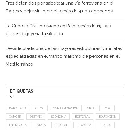
Tres detenidos por sabotear una vía ferroviaria en el
Bages y dejar sin internet a más de 4.000 abonados
La Guardia Civil interviene en Palma más de 115.000
piezas de joyería falsificada
Desarticulada una de las mayores estructuras criminales
especializadas en el tráfico marítimo de personas en el
Mediterráneo
ETIQUETAS
BARCELONA
CNMC
CONTAMINACIÓN
CREAF
CSIC
CÁNCER
DESTINO
ECONOMÍA
EDITORIAL
EDUCACIÓN
ENTREVISTA
ESTAFA
EUROPOL
FILOSOFÍA
FRAUDE