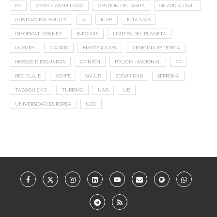
FV
GEMA CASTELLANO
GESTION DEL AGUA
GUARDIA CIVIL
GUSTAVO EGUSQUIZA
IA
ICAB
ICTA-UAB
INFORMATIVOS.NET
INFORME
LIMITES DEL PLANETA
LUXURY
MADRID
MASTERCLASS
MEDICINA ESTÉTICA
MOSSOS D'ESQUADRA
OPINIÓN
POLICÍA NACIONAL
PP
RECICLAJE
RENFE
SALUD
SEGURIDAD
SEPRONA
TABAQUISMO
TURISMO
UAB
UB
UNIVERSIDAD EUROPEA
UOC