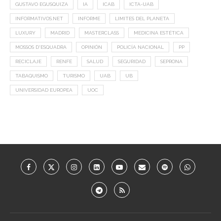
GUSTAVO EGUSQUIZA
IA
ICAB
ICTA-UAB
INFORMATIVOS.NET
INFORME
LIMITES DEL PLANETA
LUXURY
MADRID
MASTERCLASS
MEDICINA ESTÉTICA
MOSSOS D'ESQUADRA
OPINIÓN
POLICÍA NACIONAL
PP
RECICLAJE
RENFE
SALUD
SEGURIDAD
SEPRONA
TABAQUISMO
TURISMO
UAB
UB
UNIVERSIDAD EUROPEA
UOC