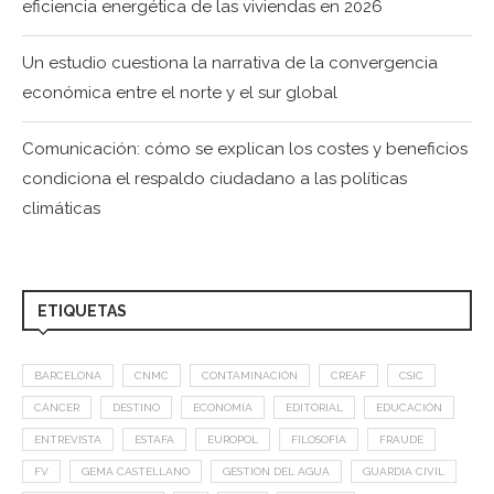
eficiencia energética de las viviendas en 2026
Un estudio cuestiona la narrativa de la convergencia
económica entre el norte y el sur global
Comunicación: cómo se explican los costes y beneficios
condiciona el respaldo ciudadano a las políticas
climáticas
ETIQUETAS
BARCELONA
CNMC
CONTAMINACIÓN
CREAF
CSIC
CÁNCER
DESTINO
ECONOMÍA
EDITORIAL
EDUCACIÓN
ENTREVISTA
ESTAFA
EUROPOL
FILOSOFÍA
FRAUDE
FV
GEMA CASTELLANO
GESTION DEL AGUA
GUARDIA CIVIL