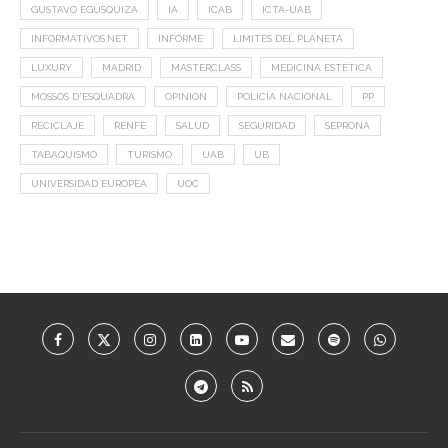
GUSTAVO EGUSQUIZA
IA
ICAB
ICTA-UAB
INFORMATIVOS.NET
INFORME
LIMITES DEL PLANETA
LUXURY
MADRID
MASTERCLASS
MEDICINA ESTÉTICA
MOSSOS D'ESQUADRA
OPINIÓN
POLICÍA NACIONAL
PP
RECICLAJE
RENFE
SALUD
SEGURIDAD
SEPRONA
TABAQUISMO
TURISMO
UAB
UB
UNIVERSIDAD EUROPEA
UOC