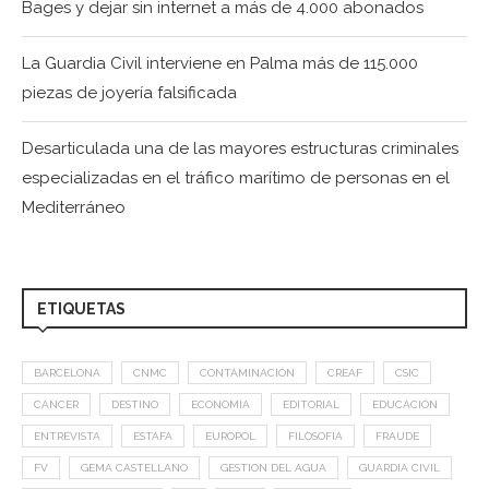
Bages y dejar sin internet a más de 4.000 abonados
La Guardia Civil interviene en Palma más de 115.000
piezas de joyería falsificada
Desarticulada una de las mayores estructuras criminales
especializadas en el tráfico marítimo de personas en el
Mediterráneo
ETIQUETAS
BARCELONA
CNMC
CONTAMINACIÓN
CREAF
CSIC
CÁNCER
DESTINO
ECONOMÍA
EDITORIAL
EDUCACIÓN
ENTREVISTA
ESTAFA
EUROPOL
FILOSOFÍA
FRAUDE
FV
GEMA CASTELLANO
GESTION DEL AGUA
GUARDIA CIVIL