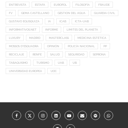
ENTREVISTA
ESTAFA
EUROPOL
FILOSOFÍA
FRAUDE
FV
GEMA CASTELLANO
GESTION DEL AGUA
GUARDIA CIVIL
GUSTAVO EGUSQUIZA
IA
ICAB
ICTA-UAB
INFORMATIVOS.NET
INFORME
LIMITES DEL PLANETA
LUXURY
MADRID
MASTERCLASS
MEDICINA ESTÉTICA
MOSSOS D'ESQUADRA
OPINIÓN
POLICÍA NACIONAL
PP
RECICLAJE
RENFE
SALUD
SEGURIDAD
SEPRONA
TABAQUISMO
TURISMO
UAB
UB
UNIVERSIDAD EUROPEA
UOC