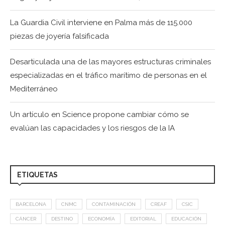
La Guardia Civil interviene en Palma más de 115.000
piezas de joyería falsificada
Desarticulada una de las mayores estructuras criminales
especializadas en el tráfico marítimo de personas en el
Mediterráneo
Un artículo en Science propone cambiar cómo se
evalúan las capacidades y los riesgos de la IA
ETIQUETAS
BARCELONA
CNMC
CONTAMINACIÓN
CREAF
CSIC
CÁNCER
DESTINO
ECONOMÍA
EDITORIAL
EDUCACIÓN