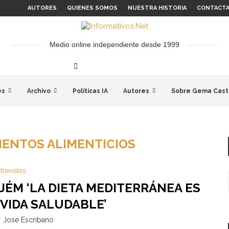
AUTORES
QUIENES SOMOS
NUESTRA HISTORIA
CONTACT
Medio online independiente desde 1999
es
Archivo
Políticas IA
Autores
Sobre Gema Cast
ENTOS ALIMENTICIOS
trevistas
JÉM ‘LA DIETA MEDITERRÁNEA ES
 VIDA SALUDABLE’
r
Jose Escribano