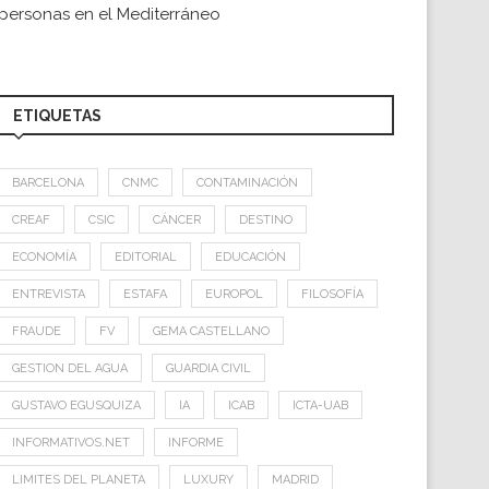
personas en el Mediterráneo
ETIQUETAS
BARCELONA
CNMC
CONTAMINACIÓN
CREAF
CSIC
CÁNCER
DESTINO
ECONOMÍA
EDITORIAL
EDUCACIÓN
ENTREVISTA
ESTAFA
EUROPOL
FILOSOFÍA
FRAUDE
FV
GEMA CASTELLANO
GESTION DEL AGUA
GUARDIA CIVIL
GUSTAVO EGUSQUIZA
IA
ICAB
ICTA-UAB
INFORMATIVOS.NET
INFORME
LIMITES DEL PLANETA
LUXURY
MADRID