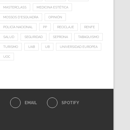
MASTERCLASS
MEDICINA ESTÉTICA
MOSSOS D'ESQUADRA
OPINIÓN
POLICÍA NACIONAL
PP
RECICLAJE
RENFE
SALUD
SEGURIDAD
SEPRONA
TABAQUISMO
TURISMO
UAB
UB
UNIVERSIDAD EUROPEA
UOC
E
EMAIL
SPOTIFY