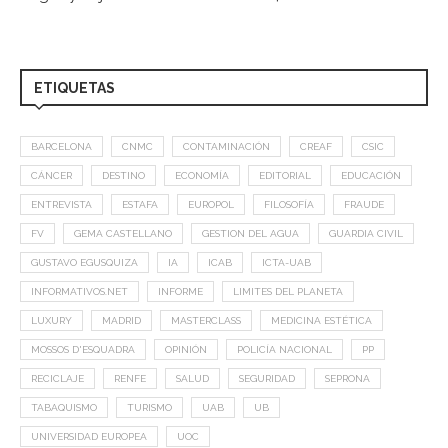
ETIQUETAS
BARCELONA
CNMC
CONTAMINACIÓN
CREAF
CSIC
CÁNCER
DESTINO
ECONOMÍA
EDITORIAL
EDUCACIÓN
ENTREVISTA
ESTAFA
EUROPOL
FILOSOFÍA
FRAUDE
FV
GEMA CASTELLANO
GESTION DEL AGUA
GUARDIA CIVIL
GUSTAVO EGUSQUIZA
IA
ICAB
ICTA-UAB
INFORMATIVOS.NET
INFORME
LIMITES DEL PLANETA
LUXURY
MADRID
MASTERCLASS
MEDICINA ESTÉTICA
MOSSOS D'ESQUADRA
OPINIÓN
POLICÍA NACIONAL
PP
RECICLAJE
RENFE
SALUD
SEGURIDAD
SEPRONA
TABAQUISMO
TURISMO
UAB
UB
UNIVERSIDAD EUROPEA
UOC