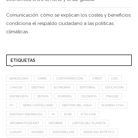
Comunicación: cómo se explican los costes y beneficios
condiciona el respaldo ciudadano a las políticas
climáticas
ETIQUETAS
BARCELONA
CNMC
CONTAMINACIÓN
CREAF
CSIC
CÁNCER
DESTINO
ECONOMÍA
EDITORIAL
EDUCACIÓN
ENTREVISTA
ESTAFA
EUROPOL
FILOSOFÍA
FRAUDE
FV
GEMA CASTELLANO
GESTION DEL AGUA
GUARDIA CIVIL
GUSTAVO EGUSQUIZA
IA
ICAB
ICTA-UAB
INFORMATIVOS.NET
INFORME
LIMITES DEL PLANETA
LUXURY
MADRID
MASTERCLASS
MEDICINA ESTÉTICA