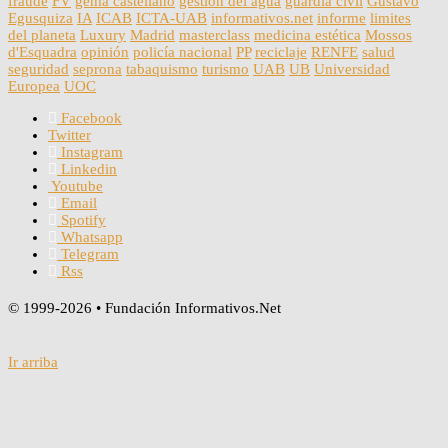
fraude
FV
gema castellano
gestion del agua
guardia civil
Gustavo
Egusquiza
IA
ICAB
ICTA-UAB
informativos.net
informe
limites
del planeta
Luxury
Madrid
masterclass
medicina estética
Mossos
d'Esquadra
opinión
policía nacional
PP
reciclaje
RENFE
salud
seguridad
seprona
tabaquismo
turismo
UAB
UB
Universidad
Europea
UOC
Facebook
Twitter
Instagram
Linkedin
Youtube
Email
Spotify
Whatsapp
Telegram
Rss
© 1999-2026 • Fundación Informativos.Net
Ir arriba