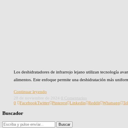
Los deshidratadores de infrarrojo lejano utilizan tecnología ava
alimentos. Este enfoque permite una deshidratación más unifor
Continuar leyendo
28 de noviembre de 2024
0 Comentarios
0
Facebook
Twitter
Pinterest
Linkedin
Reddit
Whatsapp
Te
Buscador