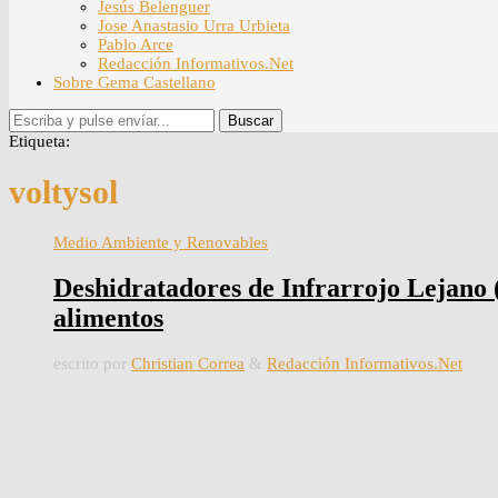
Jesús Belenguer
Jose Anastasio Urra Urbieta
Pablo Arce
Redacción Informativos.Net
Sobre Gema Castellano
Buscar
Etiqueta:
voltysol
Medio Ambiente y Renovables
Deshidratadores de Infrarrojo Lejano 
alimentos
escrito por
Christian Correa
&
Redacción Informativos.Net