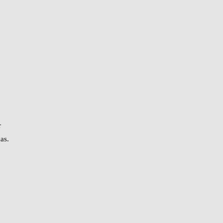
r
as.