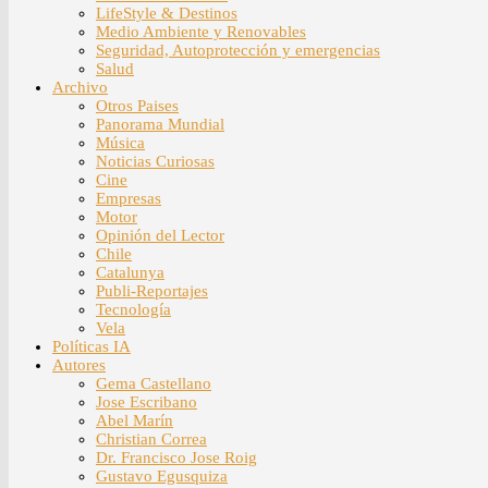
LifeStyle & Destinos
Medio Ambiente y Renovables
Seguridad, Autoprotección y emergencias
Salud
Archivo
Otros Paises
Panorama Mundial
Música
Noticias Curiosas
Cine
Empresas
Motor
Opinión del Lector
Chile
Catalunya
Publi-Reportajes
Tecnología
Vela
Políticas IA
Autores
Gema Castellano
Jose Escribano
Abel Marín
Christian Correa
Dr. Francisco Jose Roig
Gustavo Egusquiza