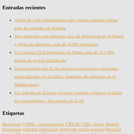
Entradas recientes
Alerta de webs fraudulentas que venden entradas falsas
para los partidos de España
Tres detenidos por sabotear una vía ferroviaria en el Bages
y dejar sin internet a más de 4.000 abonados
La Guardia Civil interviene en Palma más de 115.000
piezas de joyería falsificada
Desarticulada una de las mayores estructuras criminales
especializadas en el tráfico marítimo de personas en el
Mediterráneo
Un artículo en Science propone cambiar cómo se evalúan
las capacidades y los riesgos de la IA
Etiquetas
Barcelona
CNMC
contaminación
CREAF
CSIC
cáncer
destino
Economía
editorial
educación
entrevista
estafa
europol
filosofía