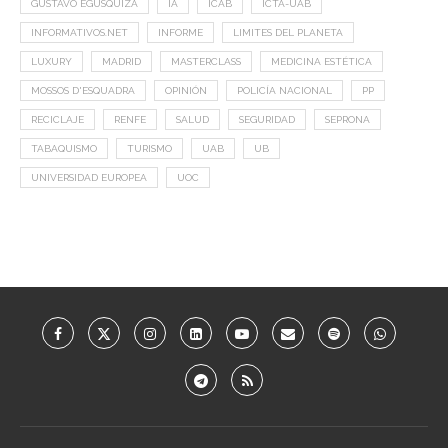
GUSTAVO EGUSQUIZA
IA
ICAB
ICTA-UAB
INFORMATIVOS.NET
INFORME
LIMITES DEL PLANETA
LUXURY
MADRID
MASTERCLASS
MEDICINA ESTÉTICA
MOSSOS D'ESQUADRA
OPINIÓN
POLICÍA NACIONAL
PP
RECICLAJE
RENFE
SALUD
SEGURIDAD
SEPRONA
TABAQUISMO
TURISMO
UAB
UB
UNIVERSIDAD EUROPEA
UOC