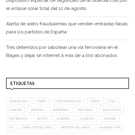
Dispositivo especial de seguridad de la Guardia Civil por
el eclipse solar total del 12 de agosto
Alerta de webs fraudulentas que venden entradas falsas
para los partidos de España
Tres detenidos por sabotear una vía ferroviaria en el
Bages y dejar sin internet a más de 4.000 abonados
ETIQUETAS
BARCELONA
CNMC
CONTAMINACIÓN
CREAF
CSIC
CÁNCER
DESTINO
ECONOMÍA
EDITORIAL
EDUCACIÓN
ENTREVISTA
ESTAFA
EUROPOL
FILOSOFÍA
FRAUDE
FV
GEMA CASTELLANO
GESTION DEL AGUA
GUARDIA CIVIL