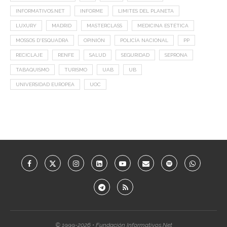
INFORMATIVOS.NET
INFORME
LIMITES DEL PLANETA
LUXURY
MADRID
MASTERCLASS
MEDICINA ESTÉTICA
MOSSOS D'ESQUADRA
OPINIÓN
POLICÍA NACIONAL
PP
RECICLAJE
RENFE
SALUD
SEGURIDAD
SEPRONA
TABAQUISMO
TURISMO
UAB
UB
UNIVERSIDAD EUROPEA
UOC
© 1999-2026 • Fundación Informativos.Net