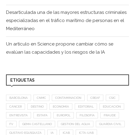
Desarticulada una de las mayores estructuras criminales
especializadas en el tráfico marítimo de personas en el
Mediterráneo
Un artículo en Science propone cambiar cómo se
evalúan las capacidades y los riesgos de la IA
ETIQUETAS
BARCELONA
CNMC
CONTAMINACIÓN
CREAF
CSIC
CÁNCER
DESTINO
ECONOMÍA
EDITORIAL
EDUCACIÓN
ENTREVISTA
ESTAFA
EUROPOL
FILOSOFÍA
FRAUDE
FV
GEMA CASTELLANO
GESTION DEL AGUA
GUARDIA CIVIL
GUSTAVO EGUSQUIZA
IA
ICAB
ICTA-UAB