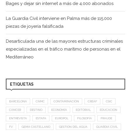
Bages y dejar sin internet a más de 4.000 abonados
La Guardia Civil interviene en Palma más de 115.000
piezas de joyería falsificada
Desarticulada una de las mayores estructuras criminales
especializadas en el tráfico marítimo de personas en el
Mediterráneo
ETIQUETAS
BARCELONA
CNMC
CONTAMINACIÓN
CREAF
CSIC
CÁNCER
DESTINO
ECONOMÍA
EDITORIAL
EDUCACIÓN
ENTREVISTA
ESTAFA
EUROPOL
FILOSOFÍA
FRAUDE
FV
GEMA CASTELLANO
GESTION DEL AGUA
GUARDIA CIVIL