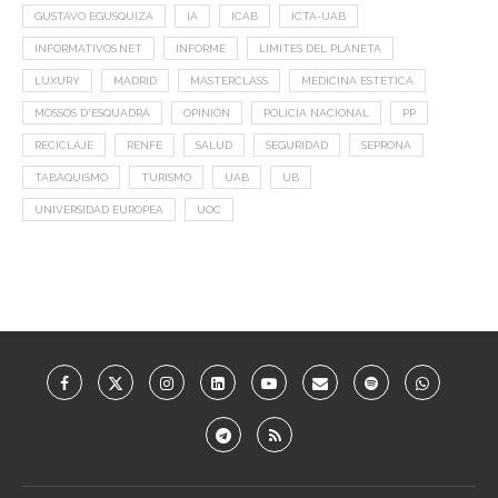
GUSTAVO EGUSQUIZA
IA
ICAB
ICTA-UAB
INFORMATIVOS.NET
INFORME
LIMITES DEL PLANETA
LUXURY
MADRID
MASTERCLASS
MEDICINA ESTÉTICA
MOSSOS D'ESQUADRA
OPINIÓN
POLICÍA NACIONAL
PP
RECICLAJE
RENFE
SALUD
SEGURIDAD
SEPRONA
TABAQUISMO
TURISMO
UAB
UB
UNIVERSIDAD EUROPEA
UOC