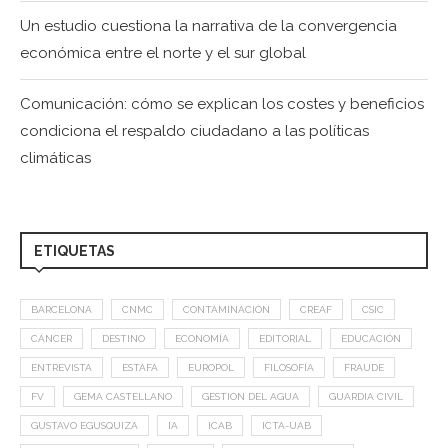
Un estudio cuestiona la narrativa de la convergencia
económica entre el norte y el sur global
Comunicación: cómo se explican los costes y beneficios
condiciona el respaldo ciudadano a las políticas
climáticas
ETIQUETAS
BARCELONA
CNMC
CONTAMINACIÓN
CREAF
CSIC
CÁNCER
DESTINO
ECONOMÍA
EDITORIAL
EDUCACIÓN
ENTREVISTA
ESTAFA
EUROPOL
FILOSOFÍA
FRAUDE
FV
GEMA CASTELLANO
GESTION DEL AGUA
GUARDIA CIVIL
GUSTAVO EGUSQUIZA
IA
ICAB
ICTA-UAB