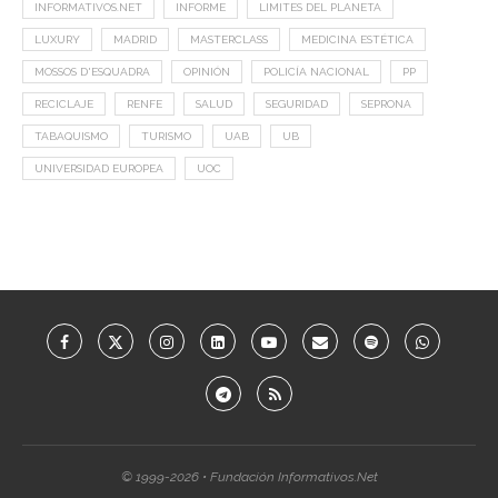
INFORMATIVOS.NET
INFORME
LIMITES DEL PLANETA
LUXURY
MADRID
MASTERCLASS
MEDICINA ESTÉTICA
MOSSOS D'ESQUADRA
OPINIÓN
POLICÍA NACIONAL
PP
RECICLAJE
RENFE
SALUD
SEGURIDAD
SEPRONA
TABAQUISMO
TURISMO
UAB
UB
UNIVERSIDAD EUROPEA
UOC
© 1999-2026 • Fundación Informativos.Net