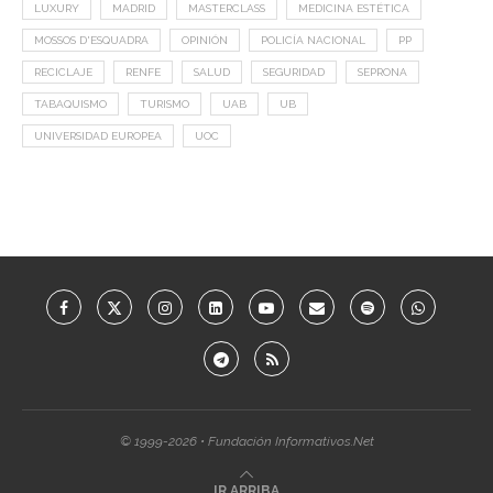
LUXURY
MADRID
MASTERCLASS
MEDICINA ESTÉTICA
MOSSOS D'ESQUADRA
OPINIÓN
POLICÍA NACIONAL
PP
RECICLAJE
RENFE
SALUD
SEGURIDAD
SEPRONA
TABAQUISMO
TURISMO
UAB
UB
UNIVERSIDAD EUROPEA
UOC
© 1999-2026 • Fundación Informativos.Net
IR ARRIBA