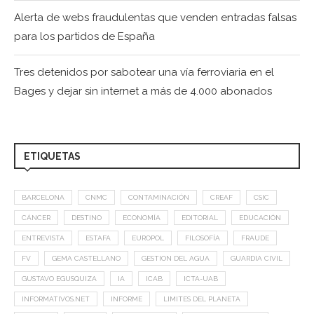
Alerta de webs fraudulentas que venden entradas falsas
para los partidos de España
Tres detenidos por sabotear una vía ferroviaria en el
Bages y dejar sin internet a más de 4.000 abonados
ETIQUETAS
BARCELONA
CNMC
CONTAMINACIÓN
CREAF
CSIC
CÁNCER
DESTINO
ECONOMÍA
EDITORIAL
EDUCACIÓN
ENTREVISTA
ESTAFA
EUROPOL
FILOSOFÍA
FRAUDE
FV
GEMA CASTELLANO
GESTION DEL AGUA
GUARDIA CIVIL
GUSTAVO EGUSQUIZA
IA
ICAB
ICTA-UAB
INFORMATIVOS.NET
INFORME
LIMITES DEL PLANETA