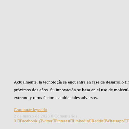
Actualmente, la tecnología se encuentra en fase de desarrollo fi
próximos dos años. Su innovación se basa en el uso de moléculas
extremo y otros factores ambientales adversos.
Continuar leyendo
2 de marzo de 2025
0 Comentarios
0
Facebook
Twitter
Pinterest
Linkedin
Reddit
Whatsapp
T