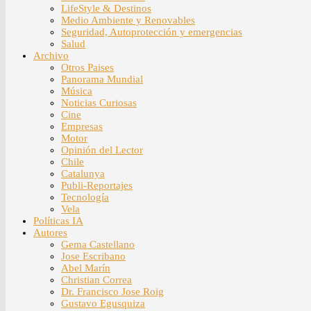
LifeStyle & Destinos
Medio Ambiente y Renovables
Seguridad, Autoprotección y emergencias
Salud
Archivo
Otros Paises
Panorama Mundial
Música
Noticias Curiosas
Cine
Empresas
Motor
Opinión del Lector
Chile
Catalunya
Publi-Reportajes
Tecnología
Vela
Políticas IA
Autores
Gema Castellano
Jose Escribano
Abel Marín
Christian Correa
Dr. Francisco Jose Roig
Gustavo Egusquiza