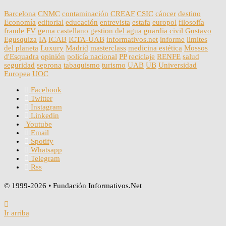
Barcelona
CNMC
contaminación
CREAF
CSIC
cáncer
destino
Economía
editorial
educación
entrevista
estafa
europol
filosofía
fraude
FV
gema castellano
gestion del agua
guardia civil
Gustavo
Egusquiza
IA
ICAB
ICTA-UAB
informativos.net
informe
limites
del planeta
Luxury
Madrid
masterclass
medicina estética
Mossos
d'Esquadra
opinión
policía nacional
PP
reciclaje
RENFE
salud
seguridad
seprona
tabaquismo
turismo
UAB
UB
Universidad
Europea
UOC
Facebook
Twitter
Instagram
Linkedin
Youtube
Email
Spotify
Whatsapp
Telegram
Rss
© 1999-2026 • Fundación Informativos.Net
Ir arriba