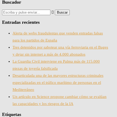
Buscador
Entradas recientes
Alerta de webs fraudulentas que venden entradas falsas
para los partidos de España
Tres detenidos por sabotear una vía ferroviaria en el Bages
y dejar sin internet a más de 4.000 abonados
La Guardia Civil interviene en Palma más de 115.000
piezas de joyería falsificada
Desarticulada una de las mayores estructuras criminales
especializadas en el tráfico marítimo de personas en el
Mediterráneo
Un artículo en Science propone cambiar cómo se evalúan
las capacidades y los riesgos de la IA
Etiquetas