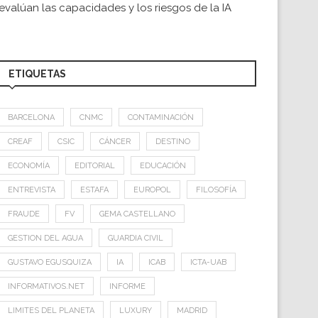
evalúan las capacidades y los riesgos de la IA
ETIQUETAS
BARCELONA
CNMC
CONTAMINACIÓN
CREAF
CSIC
CÁNCER
DESTINO
ECONOMÍA
EDITORIAL
EDUCACIÓN
ENTREVISTA
ESTAFA
EUROPOL
FILOSOFÍA
FRAUDE
FV
GEMA CASTELLANO
GESTION DEL AGUA
GUARDIA CIVIL
GUSTAVO EGUSQUIZA
IA
ICAB
ICTA-UAB
INFORMATIVOS.NET
INFORME
LIMITES DEL PLANETA
LUXURY
MADRID