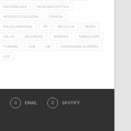
MASTERCLASS
MEDICINA ESTÉTICA
MOSSOS D'ESQUADRA
OPINIÓN
POLICÍA NACIONAL
PP
RECICLAJE
RENFE
SALUD
SEGURIDAD
SEPRONA
TABAQUISMO
TURISMO
UAB
UB
UNIVERSIDAD EUROPEA
UOC
E
EMAIL
SPOTIFY