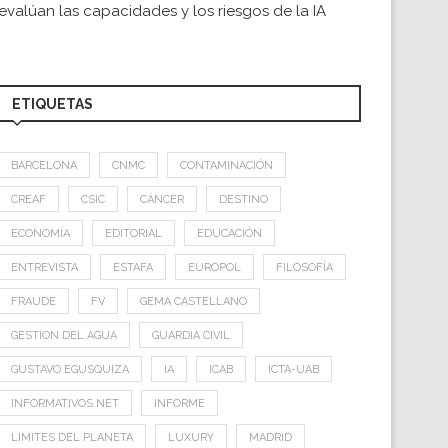
evalúan las capacidades y los riesgos de la IA
ETIQUETAS
BARCELONA
CNMC
CONTAMINACIÓN
CREAF
CSIC
CÁNCER
DESTINO
ECONOMÍA
EDITORIAL
EDUCACIÓN
ENTREVISTA
ESTAFA
EUROPOL
FILOSOFÍA
FRAUDE
FV
GEMA CASTELLANO
GESTION DEL AGUA
GUARDIA CIVIL
GUSTAVO EGUSQUIZA
IA
ICAB
ICTA-UAB
INFORMATIVOS.NET
INFORME
LIMITES DEL PLANETA
LUXURY
MADRID