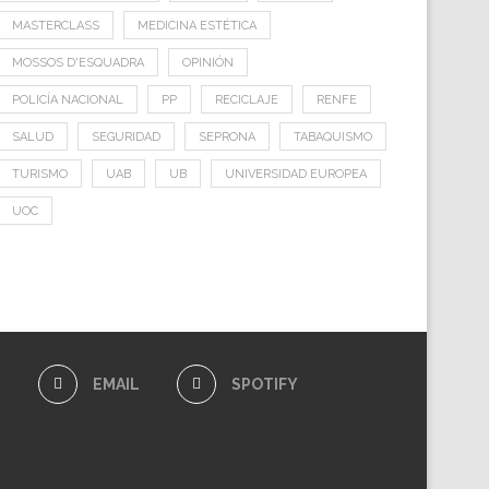
MASTERCLASS
MEDICINA ESTÉTICA
MOSSOS D'ESQUADRA
OPINIÓN
POLICÍA NACIONAL
PP
RECICLAJE
RENFE
SALUD
SEGURIDAD
SEPRONA
TABAQUISMO
TURISMO
UAB
UB
UNIVERSIDAD EUROPEA
UOC
E
EMAIL
SPOTIFY