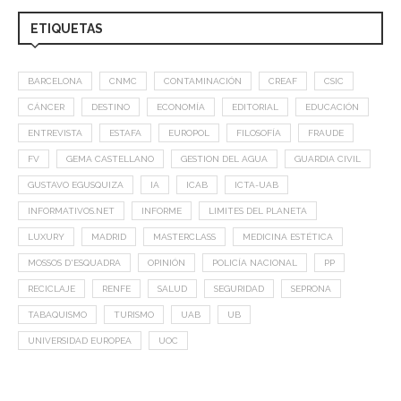
ETIQUETAS
BARCELONA
CNMC
CONTAMINACIÓN
CREAF
CSIC
CÁNCER
DESTINO
ECONOMÍA
EDITORIAL
EDUCACIÓN
ENTREVISTA
ESTAFA
EUROPOL
FILOSOFÍA
FRAUDE
FV
GEMA CASTELLANO
GESTION DEL AGUA
GUARDIA CIVIL
GUSTAVO EGUSQUIZA
IA
ICAB
ICTA-UAB
INFORMATIVOS.NET
INFORME
LIMITES DEL PLANETA
LUXURY
MADRID
MASTERCLASS
MEDICINA ESTÉTICA
MOSSOS D'ESQUADRA
OPINIÓN
POLICÍA NACIONAL
PP
RECICLAJE
RENFE
SALUD
SEGURIDAD
SEPRONA
TABAQUISMO
TURISMO
UAB
UB
UNIVERSIDAD EUROPEA
UOC