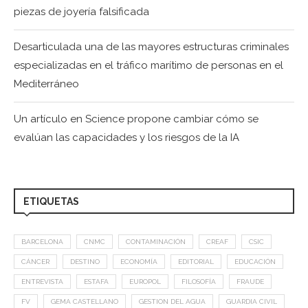
piezas de joyería falsificada
Desarticulada una de las mayores estructuras criminales
especializadas en el tráfico marítimo de personas en el
Mediterráneo
Un artículo en Science propone cambiar cómo se
evalúan las capacidades y los riesgos de la IA
ETIQUETAS
BARCELONA
CNMC
CONTAMINACIÓN
CREAF
CSIC
CÁNCER
DESTINO
ECONOMÍA
EDITORIAL
EDUCACIÓN
ENTREVISTA
ESTAFA
EUROPOL
FILOSOFÍA
FRAUDE
FV
GEMA CASTELLANO
GESTION DEL AGUA
GUARDIA CIVIL