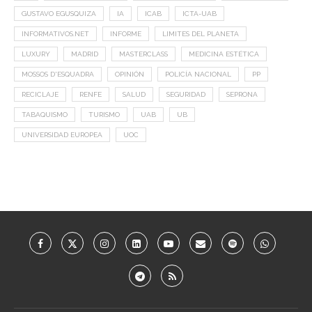
GUSTAVO EGUSQUIZA
IA
ICAB
ICTA-UAB
INFORMATIVOS.NET
INFORME
LIMITES DEL PLANETA
LUXURY
MADRID
MASTERCLASS
MEDICINA ESTÉTICA
MOSSOS D'ESQUADRA
OPINIÓN
POLICÍA NACIONAL
PP
RECICLAJE
RENFE
SALUD
SEGURIDAD
SEPRONA
TABAQUISMO
TURISMO
UAB
UB
UNIVERSIDAD EUROPEA
UOC