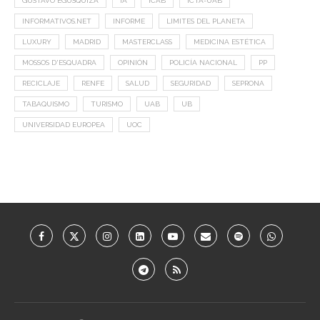
GUSTAVO EGUSQUIZA
IA
ICAB
ICTA-UAB
INFORMATIVOS.NET
INFORME
LIMITES DEL PLANETA
LUXURY
MADRID
MASTERCLASS
MEDICINA ESTÉTICA
MOSSOS D'ESQUADRA
OPINIÓN
POLICÍA NACIONAL
PP
RECICLAJE
RENFE
SALUD
SEGURIDAD
SEPRONA
TABAQUISMO
TURISMO
UAB
UB
UNIVERSIDAD EUROPEA
UOC