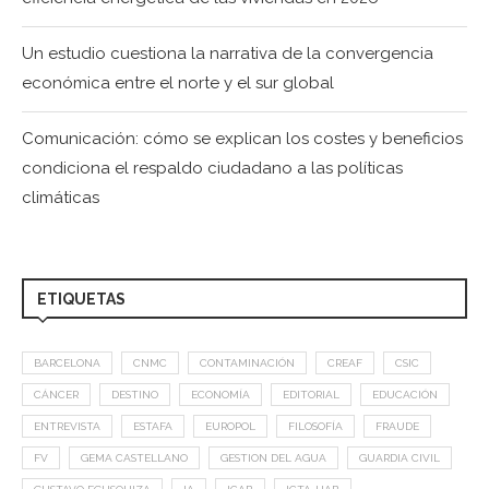
Un estudio cuestiona la narrativa de la convergencia
económica entre el norte y el sur global
Comunicación: cómo se explican los costes y beneficios
condiciona el respaldo ciudadano a las políticas
climáticas
ETIQUETAS
BARCELONA
CNMC
CONTAMINACIÓN
CREAF
CSIC
CÁNCER
DESTINO
ECONOMÍA
EDITORIAL
EDUCACIÓN
ENTREVISTA
ESTAFA
EUROPOL
FILOSOFÍA
FRAUDE
FV
GEMA CASTELLANO
GESTION DEL AGUA
GUARDIA CIVIL