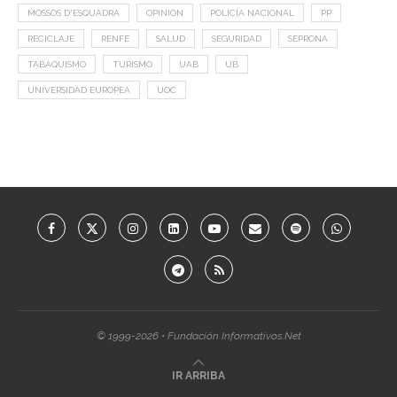
MOSSOS D'ESQUADRA
OPINIÓN
POLICÍA NACIONAL
PP
RECICLAJE
RENFE
SALUD
SEGURIDAD
SEPRONA
TABAQUISMO
TURISMO
UAB
UB
UNIVERSIDAD EUROPEA
UOC
© 1999-2026 • Fundación Informativos.Net
IR ARRIBA