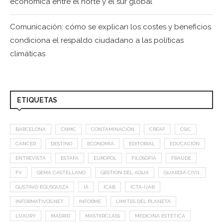
económica entre el norte y el sur global
Comunicación: cómo se explican los costes y beneficios
condiciona el respaldo ciudadano a las políticas
climáticas
ETIQUETAS
BARCELONA
CNMC
CONTAMINACIÓN
CREAF
CSIC
CÁNCER
DESTINO
ECONOMÍA
EDITORIAL
EDUCACIÓN
ENTREVISTA
ESTAFA
EUROPOL
FILOSOFÍA
FRAUDE
FV
GEMA CASTELLANO
GESTION DEL AGUA
GUARDIA CIVIL
GUSTAVO EGUSQUIZA
IA
ICAB
ICTA-UAB
INFORMATIVOS.NET
INFORME
LIMITES DEL PLANETA
LUXURY
MADRID
MASTERCLASS
MEDICINA ESTÉTICA