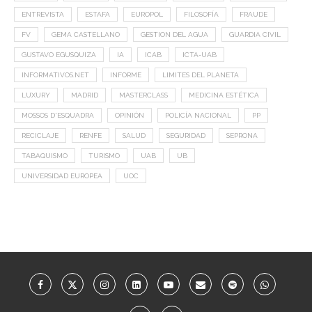
ENTREVISTA
ESTAFA
EUROPOL
FILOSOFÍA
FRAUDE
FV
GEMA CASTELLANO
GESTION DEL AGUA
GUARDIA CIVIL
GUSTAVO EGUSQUIZA
IA
ICAB
ICTA-UAB
INFORMATIVOS.NET
INFORME
LIMITES DEL PLANETA
LUXURY
MADRID
MASTERCLASS
MEDICINA ESTÉTICA
MOSSOS D'ESQUADRA
OPINIÓN
POLICÍA NACIONAL
PP
RECICLAJE
RENFE
SALUD
SEGURIDAD
SEPRONA
TABAQUISMO
TURISMO
UAB
UB
UNIVERSIDAD EUROPEA
UOC