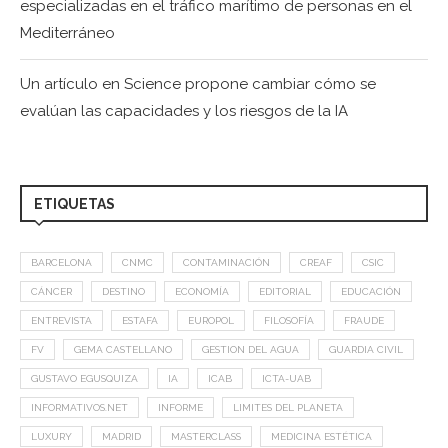
especializadas en el tráfico marítimo de personas en el
Mediterráneo
Un artículo en Science propone cambiar cómo se
evalúan las capacidades y los riesgos de la IA
ETIQUETAS
BARCELONA
CNMC
CONTAMINACIÓN
CREAF
CSIC
CÁNCER
DESTINO
ECONOMÍA
EDITORIAL
EDUCACIÓN
ENTREVISTA
ESTAFA
EUROPOL
FILOSOFÍA
FRAUDE
FV
GEMA CASTELLANO
GESTION DEL AGUA
GUARDIA CIVIL
GUSTAVO EGUSQUIZA
IA
ICAB
ICTA-UAB
INFORMATIVOS.NET
INFORME
LIMITES DEL PLANETA
LUXURY
MADRID
MASTERCLASS
MEDICINA ESTÉTICA