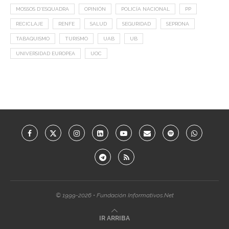
MOSSOS D'ESQUADRA
OPINIÓN
POLICÍA NACIONAL
PP
RECICLAJE
RENFE
SALUD
SEGURIDAD
SEPRONA
TABAQUISMO
TURISMO
UAB
UB
UNIVERSIDAD EUROPEA
UOC
© 1999-2026 • Fundación Informativos.Net
IR ARRIBA