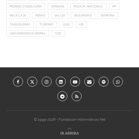
MOSSOS D'ESQUADRA
OPINIÓN
POLICÍA NACIONAL
PP
RECICLAJE
RENFE
SALUD
SEGURIDAD
SEPRONA
TABAQUISMO
TURISMO
UAB
UB
UNIVERSIDAD EUROPEA
UOC
© 1999-2026 • Fundación Informativos.Net
IR ARRIBA