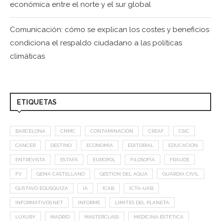
económica entre el norte y el sur global
Comunicación: cómo se explican los costes y beneficios
condiciona el respaldo ciudadano a las políticas
climáticas
ETIQUETAS
BARCELONA
CNMC
CONTAMINACIÓN
CREAF
CSIC
CÁNCER
DESTINO
ECONOMÍA
EDITORIAL
EDUCACIÓN
ENTREVISTA
ESTAFA
EUROPOL
FILOSOFÍA
FRAUDE
FV
GEMA CASTELLANO
GESTION DEL AGUA
GUARDIA CIVIL
GUSTAVO EGUSQUIZA
IA
ICAB
ICTA-UAB
INFORMATIVOS.NET
INFORME
LIMITES DEL PLANETA
LUXURY
MADRID
MASTERCLASS
MEDICINA ESTÉTICA