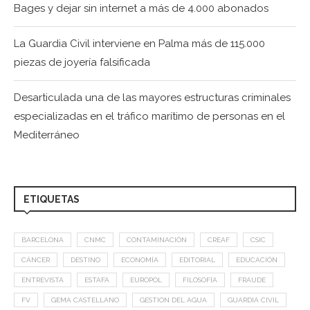
Bages y dejar sin internet a más de 4.000 abonados
La Guardia Civil interviene en Palma más de 115.000
piezas de joyería falsificada
Desarticulada una de las mayores estructuras criminales
especializadas en el tráfico marítimo de personas en el
Mediterráneo
ETIQUETAS
BARCELONA
CNMC
CONTAMINACIÓN
CREAF
CSIC
CÁNCER
DESTINO
ECONOMÍA
EDITORIAL
EDUCACIÓN
ENTREVISTA
ESTAFA
EUROPOL
FILOSOFÍA
FRAUDE
FV
GEMA CASTELLANO
GESTION DEL AGUA
GUARDIA CIVIL