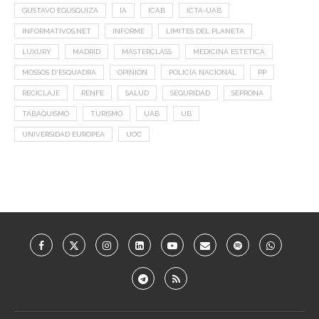
GUSTAVO EGUSQUIZA
IA
ICAB
ICTA-UAB
INFORMATIVOS.NET
INFORME
LIMITES DEL PLANETA
LUXURY
MADRID
MASTERCLASS
MEDICINA ESTÉTICA
MOSSOS D'ESQUADRA
OPINIÓN
POLICÍA NACIONAL
PP
RECICLAJE
RENFE
SALUD
SEGURIDAD
SEPRONA
TABAQUISMO
TURISMO
UAB
UB
UNIVERSIDAD EUROPEA
UOC