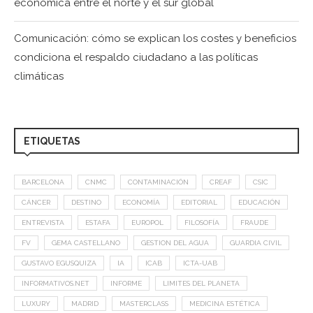
económica entre el norte y el sur global
Comunicación: cómo se explican los costes y beneficios
condiciona el respaldo ciudadano a las políticas
climáticas
ETIQUETAS
BARCELONA
CNMC
CONTAMINACIÓN
CREAF
CSIC
CÁNCER
DESTINO
ECONOMÍA
EDITORIAL
EDUCACIÓN
ENTREVISTA
ESTAFA
EUROPOL
FILOSOFÍA
FRAUDE
FV
GEMA CASTELLANO
GESTION DEL AGUA
GUARDIA CIVIL
GUSTAVO EGUSQUIZA
IA
ICAB
ICTA-UAB
INFORMATIVOS.NET
INFORME
LIMITES DEL PLANETA
LUXURY
MADRID
MASTERCLASS
MEDICINA ESTÉTICA