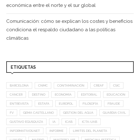
económica entre el norte y el sur global
Comunicación: cómo se explican los costes y beneficios
condiciona el respaldo ciudadano a las políticas
climáticas
ETIQUETAS
BARCELONA
CNMC
CONTAMINACIÓN
CREAF
CSIC
CÁNCER
DESTINO
ECONOMÍA
EDITORIAL
EDUCACIÓN
ENTREVISTA
ESTAFA
EUROPOL
FILOSOFÍA
FRAUDE
FV
GEMA CASTELLANO
GESTION DEL AGUA
GUARDIA CIVIL
GUSTAVO EGUSQUIZA
IA
ICAB
ICTA-UAB
INFORMATIVOS.NET
INFORME
LIMITES DEL PLANETA
LUXURY
MADRID
MASTERCLASS
MEDICINA ESTÉTICA