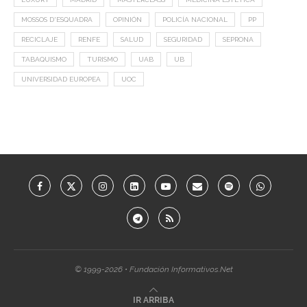
MOSSOS D'ESQUADRA
OPINIÓN
POLICÍA NACIONAL
PP
RECICLAJE
RENFE
SALUD
SEGURIDAD
SEPRONA
TABAQUISMO
TURISMO
UAB
UB
UNIVERSIDAD EUROPEA
UOC
© 1999-2026 • Fundación Informativos.Net
IR ARRIBA