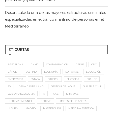
Desarticulada una de las mayores estructuras criminales
especializadas en el tráfico marítimo de personas en el
Mediterráneo
ETIQUETAS
BARCELONA
CNMC
CONTAMINACIÓN
CREAF
CSIC
CÁNCER
DESTINO
ECONOMÍA
EDITORIAL
EDUCACIÓN
ENTREVISTA
ESTAFA
EUROPOL
FILOSOFÍA
FRAUDE
FV
GEMA CASTELLANO
GESTION DEL AGUA
GUARDIA CIVIL
GUSTAVO EGUSQUIZA
IA
ICAB
ICTA-UAB
INFORMATIVOS.NET
INFORME
LIMITES DEL PLANETA
LUXURY
MADRID
MASTERCLASS
MEDICINA ESTÉTICA