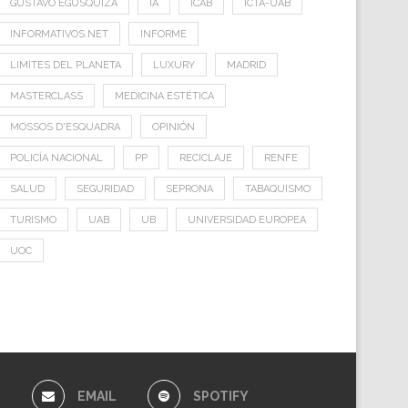
GUSTAVO EGUSQUIZA
IA
ICAB
ICTA-UAB
INFORMATIVOS.NET
INFORME
LIMITES DEL PLANETA
LUXURY
MADRID
MASTERCLASS
MEDICINA ESTÉTICA
MOSSOS D'ESQUADRA
OPINIÓN
POLICÍA NACIONAL
PP
RECICLAJE
RENFE
SALUD
SEGURIDAD
SEPRONA
TABAQUISMO
TURISMO
UAB
UB
UNIVERSIDAD EUROPEA
UOC
E
EMAIL
SPOTIFY