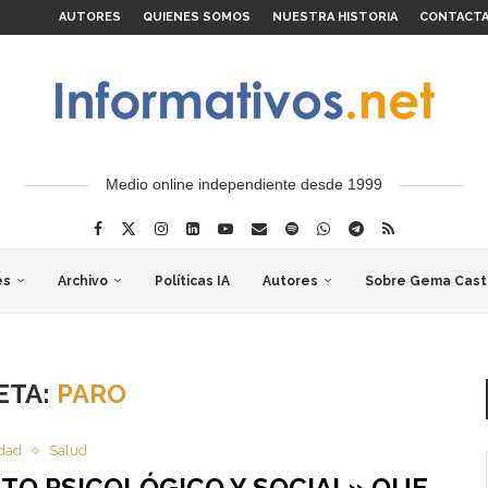
AUTORES
QUIENES SOMOS
NUESTRA HISTORIA
CONTACT
Medio online independiente desde 1999
es
Archivo
Políticas IA
Autores
Sobre Gema Cast
ETA:
PARO
idad
Salud
TO PSICOLÓGICO Y SOCIAL» QUE