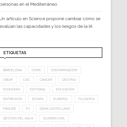
personas en el Mediterráneo
Un artículo en Science propone cambiar cómo se
evalúan las capacidades y los riesgos de la IA
ETIQUETAS
BARCELONA
CNMC
CONTAMINACIÓN
CREAF
CSIC
CÁNCER
DESTINO
ECONOMÍA
EDITORIAL
EDUCACIÓN
ENTREVISTA
ESTAFA
EUROPOL
FILOSOFÍA
FRAUDE
FV
GEMA CASTELLANO
GESTION DEL AGUA
GUARDIA CIVIL