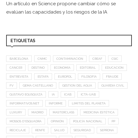
Un artículo en Science propone cambiar cómo se
evalúan las capacidades y los riesgos de la IA
ETIQUETAS
BARCELONA
CNMC
CONTAMINACIÓN
CREAF
CSIC
CÁNCER
DESTINO
ECONOMÍA
EDITORIAL
EDUCACIÓN
ENTREVISTA
ESTAFA
EUROPOL
FILOSOFÍA
FRAUDE
FV
GEMA CASTELLANO
GESTION DEL AGUA
GUARDIA CIVIL
GUSTAVO EGUSQUIZA
IA
ICAB
ICTA-UAB
INFORMATIVOS.NET
INFORME
LIMITES DEL PLANETA
LUXURY
MADRID
MASTERCLASS
MEDICINA ESTÉTICA
MOSSOS D'ESQUADRA
OPINIÓN
POLICÍA NACIONAL
PP
RECICLAJE
RENFE
SALUD
SEGURIDAD
SEPRONA